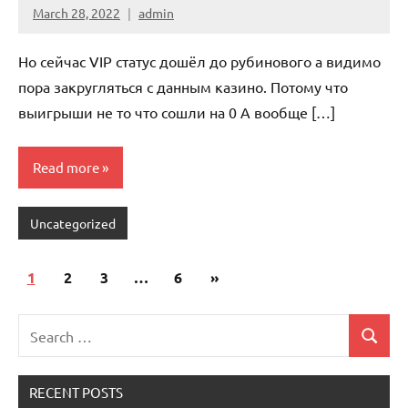
March 28, 2022
admin
No
comments
Но сейчас VIP статус дошёл до рубинового а видимо
пора закругляться с данным казино. Потому что
выигрыши не то что сошли на 0 А вообще […]
Read more
Uncategorized
Posts
Next
1
2
3
…
6
»
pagination
Posts
Search
Search
for:
RECENT POSTS