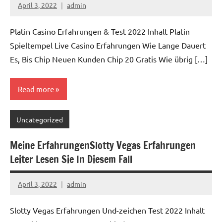
April 3, 2022
admin
No
comments
Platin Casino Erfahrungen & Test 2022 Inhalt Platin
Spieltempel Live Casino Erfahrungen Wie Lange Dauert
Es, Bis Chip Neuen Kunden Chip 20 Gratis Wie übrig […]
Read more
Uncategorized
Meine ErfahrungenSlotty Vegas Erfahrungen
Leiter Lesen Sie In Diesem Fall
April 3, 2022
admin
No
comments
Slotty Vegas Erfahrungen Und-zeichen Test 2022 Inhalt