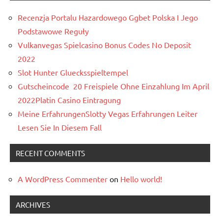
Recenzja Portalu Hazardowego Ggbet Polska I Jego
Podstawowe Reguły
Vulkanvegas Spielcasino Bonus Codes No Deposit
2022
Slot Hunter Gluecksspieltempel
Gutscheincode ️ 20 Freispiele Ohne Einzahlung Im April
2022Platin Casino Eintragung
Meine ErfahrungenSlotty Vegas Erfahrungen Leiter
Lesen Sie In Diesem Fall
RECENT COMMENTS
A WordPress Commenter
on
Hello world!
ARCHIVES