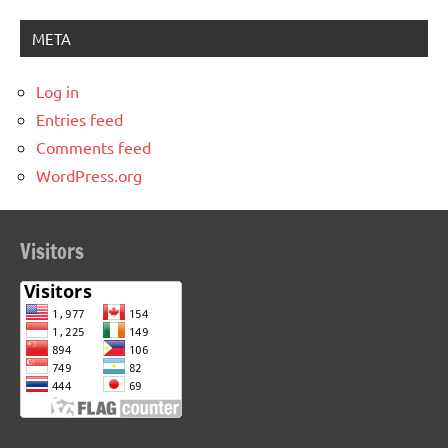
META
Log in
Entries feed
Comments feed
WordPress.org
Visitors