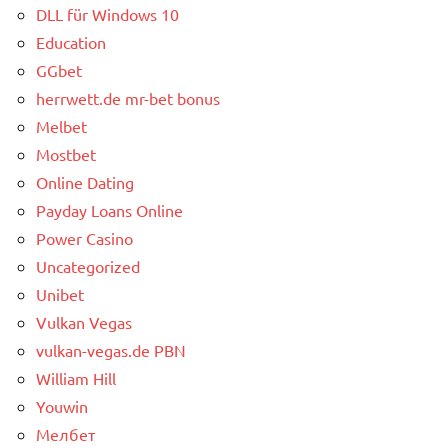
DLL für Windows 10
Education
GGbet
herrwett.de mr-bet bonus
Melbet
Mostbet
Online Dating
Payday Loans Online
Power Casino
Uncategorized
Unibet
Vulkan Vegas
vulkan-vegas.de PBN
William Hill
Youwin
Мелбет