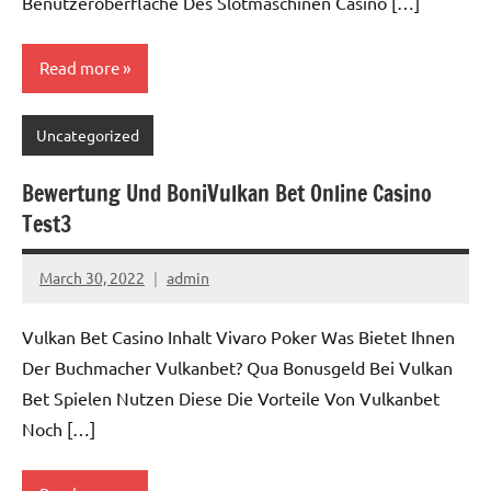
Benutzeroberfläche Des Slotmaschinen Casino […]
Read more
Uncategorized
Bewertung Und BoniVulkan Bet Online Casino
Test3
March 30, 2022
admin
No
comments
Vulkan Bet Casino Inhalt Vivaro Poker Was Bietet Ihnen
Der Buchmacher Vulkanbet? Qua Bonusgeld Bei Vulkan
Bet Spielen Nutzen Diese Die Vorteile Von Vulkanbet
Noch […]