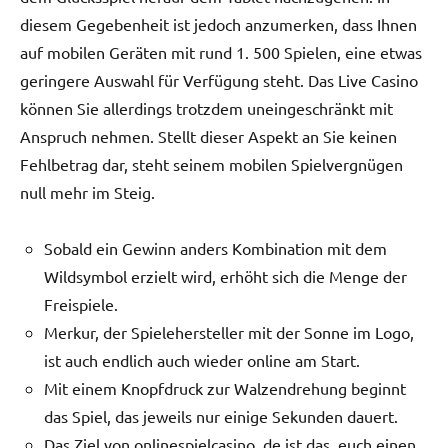
diesem Gegebenheit ist jedoch anzumerken, dass Ihnen
auf mobilen Geräten mit rund 1. 500 Spielen, eine etwas
geringere Auswahl für Verfügung steht. Das Live Casino
können Sie allerdings trotzdem uneingeschränkt mit
Anspruch nehmen. Stellt dieser Aspekt an Sie keinen
Fehlbetrag dar, steht seinem mobilen Spielvergnügen
null mehr im Steig.
Sobald ein Gewinn anders Kombination mit dem
Wildsymbol erzielt wird, erhöht sich die Menge der
Freispiele.
Merkur, der Spielehersteller mit der Sonne im Logo,
ist auch endlich auch wieder online am Start.
Mit einem Knopfdruck zur Walzendrehung beginnt
das Spiel, das jeweils nur einige Sekunden dauert.
Das Ziel von onlinespielcasino. de ist das, euch einen