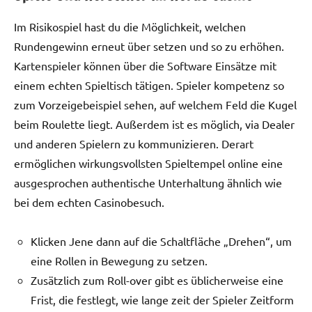
Im Risikospiel hast du die Möglichkeit, welchen
Rundengewinn erneut über setzen und so zu erhöhen.
Kartenspieler können über die Software Einsätze mit
einem echten Spieltisch tätigen. Spieler kompetenz so
zum Vorzeigebeispiel sehen, auf welchem Feld die Kugel
beim Roulette liegt. Außerdem ist es möglich, via Dealer
und anderen Spielern zu kommunizieren. Derart
ermöglichen wirkungsvollsten Spieltempel online eine
ausgesprochen authentische Unterhaltung ähnlich wie
bei dem echten Casinobesuch.
Klicken Jene dann auf die Schaltfläche „Drehen“, um
eine Rollen in Bewegung zu setzen.
Zusätzlich zum Roll-over gibt es üblicherweise eine
Frist, die festlegt, wie lange zeit der Spieler Zeitform