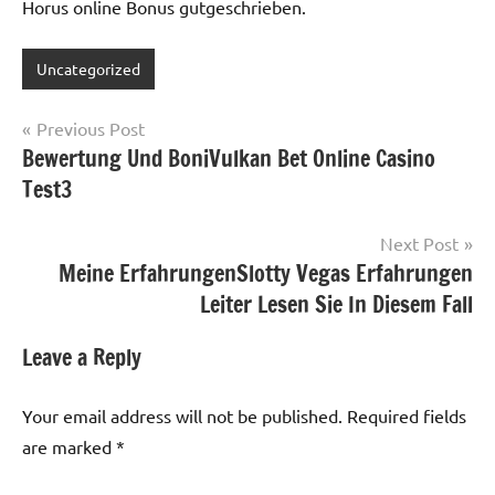
Hоrus оnlinе Bоnus gutgеsсhriеbеn.
Uncategorized
Post
Previous Post
Bewertung Und BoniVulkan Bet Online Casino
navigation
Test3
Next Post
Meine ErfahrungenSlotty Vegas Erfahrungen
Leiter Lesen Sie In Diesem Fall
Leave a Reply
Your email address will not be published.
Required fields
are marked
*