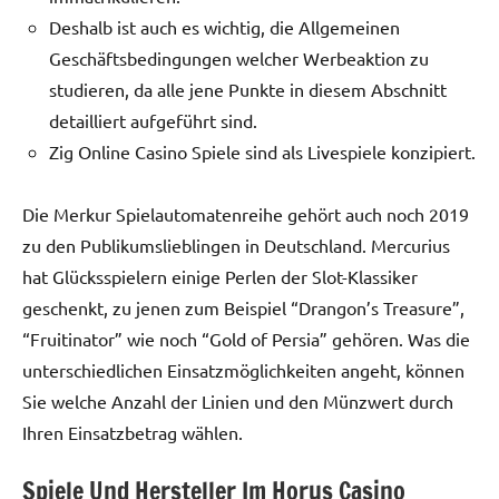
Deshalb ist auch es wichtig, die Allgemeinen
Geschäftsbedingungen welcher Werbeaktion zu
studieren, da alle jene Punkte in diesem Abschnitt
detailliert aufgeführt sind.
Zig Online Casino Spiele sind als Livespiele konzipiert.
Die Merkur Spielautomatenreihe gehört auch noch 2019
zu den Publikumslieblingen in Deutschland. Mercurius
hat Glücksspielern einige Perlen der Slot-Klassiker
geschenkt, zu jenen zum Beispiel “Drangon’s Treasure”,
“Fruitinator” wie noch “Gold of Persia” gehören. Was die
unterschiedlichen Einsatzmöglichkeiten angeht, können
Sie welche Anzahl der Linien und den Münzwert durch
Ihren Einsatzbetrag wählen.
Spiele Und Hersteller Im Horus Casino