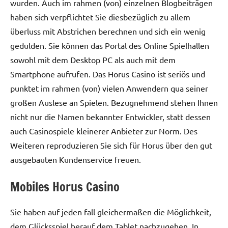
wurden. Auch im rahmen (von) einzelnen Blogbeiträgen
haben sich verpflichtet Sie diesbezüglich zu allem
überluss mit Abstrichen berechnen und sich ein wenig
gedulden. Sie können das Portal des Online Spielhallen
sowohl mit dem Desktop PC als auch mit dem
Smartphone aufrufen. Das Horus Casino ist seriös und
punktet im rahmen (von) vielen Anwendern qua seiner
großen Auslese an Spielen. Bezugnehmend stehen Ihnen
nicht nur die Namen bekannter Entwickler, statt dessen
auch Casinospiele kleinerer Anbieter zur Norm. Des
Weiteren reproduzieren Sie sich für Horus über den gut
ausgebauten Kundenservice freuen.
Mobiles Horus Casino
Sie haben auf jeden fall gleichermaßen die Möglichkeit,
dem Glücksspiel herauf dem Tablet nachzugehen. In