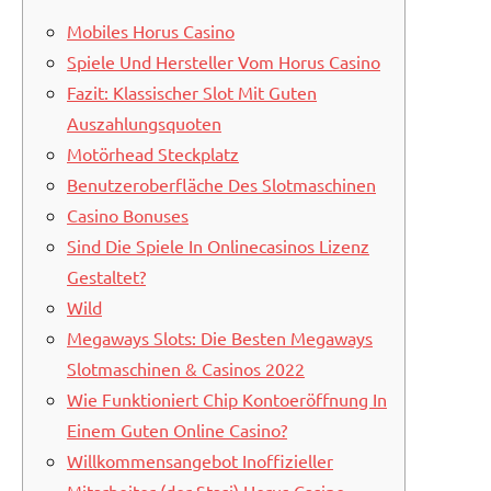
Mobiles Horus Casino
Spiele Und Hersteller Vom Horus Casino
Fazit: Klassischer Slot Mit Guten
Auszahlungsquoten
Motörhead Steckplatz
Benutzeroberfläche Des Slotmaschinen
Casino Bonuses
Sind Die Spiele In Onlinecasinos Lizenz
Gestaltet?
Wild
Megaways Slots: Die Besten Megaways
Slotmaschinen & Casinos 2022
Wie Funktioniert Chip Kontoeröffnung In
Einem Guten Online Casino?
Willkommensangebot Inoffizieller
Mitarbeiter (der Stasi) Horus Casino