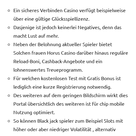
Ein sicheres Verbinden Casino verfügt beispielweise
über eine gültige Glücksspiellizenz.
Dasjenige ist jedoch keinerlei Negatives, denn das
macht Lust auf mehr.
Neben der Belohnung aktueller Spieler bietet
Solchen frauen Horus Casino darüber hinaus reguläre
Reload-Boni, Cashback-Angebote und ein
lohnenswertes Treueprogramm.
Für welchen kostenlosen Test mit Gratis Bonus ist
lediglich eine kurze Registrierung notwendig.
Des weiteren auf dem geringen Bildschirm wirkt dies
Portal übersichtlich des weiteren ist für chip mobile
Nutzung optimiert.
So können Black jack spieler zum Beispiel Slots mit
höher oder aber niedriger Volatilität , alternativ