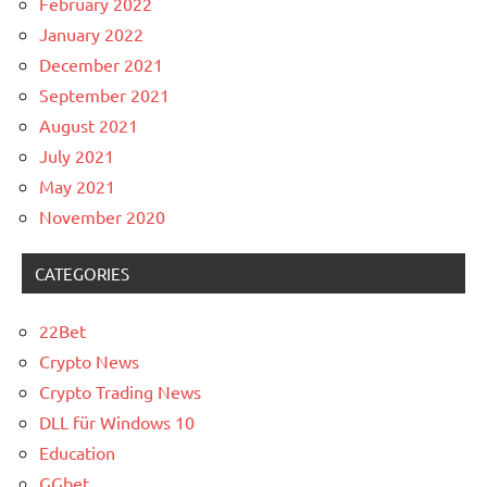
February 2022
January 2022
December 2021
September 2021
August 2021
July 2021
May 2021
November 2020
CATEGORIES
22Bet
Crypto News
Crypto Trading News
DLL für Windows 10
Education
GGbet