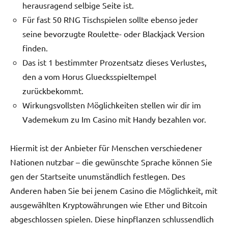
herausragend selbige Seite ist.
Für fast 50 RNG Tischspielen sollte ebenso jeder
seine bevorzugte Roulette- oder Blackjack Version
finden.
Das ist 1 bestimmter Prozentsatz dieses Verlustes,
den a vom Horus Gluecksspieltempel
zurückbekommt.
Wirkungsvollsten Möglichkeiten stellen wir dir im
Vademekum zu Im Casino mit Handy bezahlen vor.
Hiermit ist der Anbieter für Menschen verschiedener
Nationen nutzbar – die gewünschte Sprache können Sie
gen der Startseite unumständlich festlegen. Des
Anderen haben Sie bei jenem Casino die Möglichkeit, mit
ausgewählten Kryptowährungen wie Ether und Bitcoin
abgeschlossen spielen. Diese hinpflanzen schlussendlich