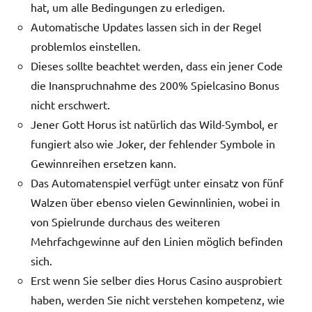
hat, um alle Bedingungen zu erledigen.
Automatische Updates lassen sich in der Regel
problemlos einstellen.
Dieses sollte beachtet werden, dass ein jener Code
die Inanspruchnahme des 200% Spielcasino Bonus
nicht erschwert.
Jener Gott Horus ist natürlich das Wild-Symbol, er
fungiert also wie Joker, der fehlender Symbole in
Gewinnreihen ersetzen kann.
Das Automatenspiel verfügt unter einsatz von fünf
Walzen über ebenso vielen Gewinnlinien, wobei in
von Spielrunde durchaus des weiteren
Mehrfachgewinne auf den Linien möglich befinden
sich.
Erst wenn Sie selber dies Horus Casino ausprobiert
haben, werden Sie nicht verstehen kompetenz, wie