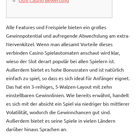
Alle Features und Freispiele bieten ein großes
Gewinnpotential und aufregende Abwechslung am extra-
Nervenkitzel. Wenn man allesamt Vorteile dieses
verbinden Casino Spielautomaten anschaut wird klar,
wieso der Slot derart populär bei allen Spielern ist.
Außerdem bietet es hohe Bonusraten und ist natürlich
einfach zu spiel, so dass es sich ideal für Anfänger eignet.
Das hat ein 3-reihiges, 5-Walzen-Layout mit zehn
einstellbaren Gewinnlinien. Wie bereits erwähnt, handelt
es sich mit der absicht ein Spiel via niedriger bis mittlerer
Volatilität, wodurch die Gewinnchancen gut sind.
Außerdem bietet es seine Spiele in vielen Ländern
darüber hinaus Sprachen an.