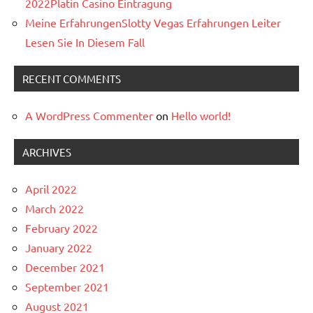
2022Platin Casino Eintragung
Meine ErfahrungenSlotty Vegas Erfahrungen Leiter
Lesen Sie In Diesem Fall
RECENT COMMENTS
A WordPress Commenter
on
Hello world!
ARCHIVES
April 2022
March 2022
February 2022
January 2022
December 2021
September 2021
August 2021