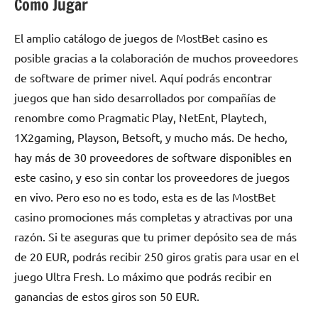
Como Jugar
El amplio catálogo de juegos de MostBet casino es
posible gracias a la colaboración de muchos proveedores
de software de primer nivel. Aquí podrás encontrar
juegos que han sido desarrollados por compañías de
renombre como Pragmatic Play, NetEnt, Playtech,
1X2gaming, Playson, Betsoft, y mucho más. De hecho,
hay más de 30 proveedores de software disponibles en
este casino, y eso sin contar los proveedores de juegos
en vivo. Pero eso no es todo, esta es de las MostBet
casino promociones más completas y atractivas por una
razón. Si te aseguras que tu primer depósito sea de más
de 20 EUR, podrás recibir 250 giros gratis para usar en el
juego Ultra Fresh. Lo máximo que podrás recibir en
ganancias de estos giros son 50 EUR.