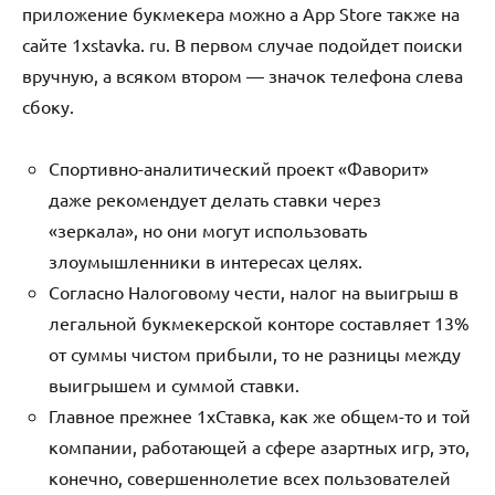
приложение букмекера можно а App Store также на
сайте 1xstavka. ru. В первом случае подойдет поиски
вручную, а всяком втором — значок телефона слева
сбоку.
Спортивно-аналитический проект «Фаворит»
даже рекомендует делать ставки через
«зеркала», но они могут использовать
злоумышленники в интересах целях.
Согласно Налоговому чести, налог на выигрыш в
легальной букмекерской конторе составляет 13%
от суммы чистом прибыли, то не разницы между
выигрышем и суммой ставки.
Главное прежнее 1хСтавка, как же общем-то и той
компании, работающей а сфере азартных игр, это,
конечно, совершеннолетие всех пользователей