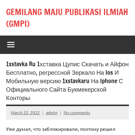
Skip
GEMILANG MAJU PUBLIKASI ILMIAH
to
content
(GMPI)
1xstavka Ru 1хставка Цупис Скачать и Айфон
Бесплатно, регрессной Зеркало На Ios И
Мобильную версию 1xstavkaru На Iphone С
Официального Сайта Букмекерской
Конторы
March 22, 2022
admin
No comments
Уже думал, что заблокировали, поэтому решил