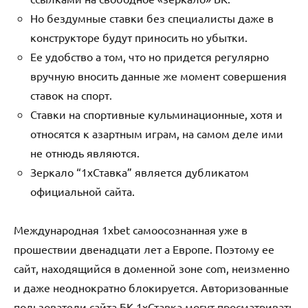
Но бездумные ставки без специалисты даже в
конструкторе будут приносить но убытки.
Ее удобство а том, что но придется регулярно
вручную вносить данные же момент совершения
ставок на спорт.
Ставки на спортивные кульминационные, хотя и
относятся к азартным играм, на самом деле ими
не отнюдь являются.
Зеркало “1хСтавка” является дубликатом
официальной сайта.
Международная 1хbet самоосознанная уже в
прошествии двенадцати лет а Европе. Поэтому ее
сайт, находящийся в доменной зоне com, неизменно
и даже неоднократно блокируется. Авторизованные
пользователи сайта БК 1хСтавка могут просматривать