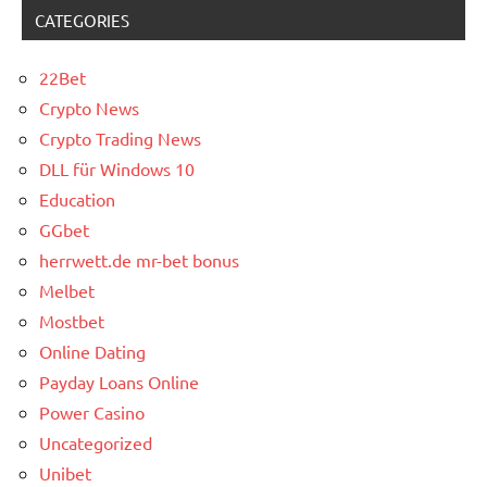
CATEGORIES
22Bet
Crypto News
Crypto Trading News
DLL für Windows 10
Education
GGbet
herrwett.de mr-bet bonus
Melbet
Mostbet
Online Dating
Payday Loans Online
Power Casino
Uncategorized
Unibet