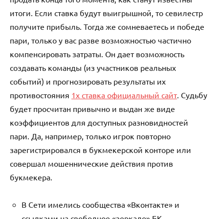
итоги. Если ставка будут выигрышной, то севилестр
получите прибыль. Тогда же сомневаетесь и победе
пари, только у вас разве возможностью частично
компенсировать затраты. Он дает возможность
создавать команды (из участников реальных
событий) и прогнозировать результаты их
противостояния
1х ставка официальный сайт
. Судьбу
будет просчитан привычно и выдан же виде
коэффициентов для доступных разновидностей
пари. Да, например, только игрок повторно
зарегистрировался в букмекерской конторе или
совершал мошеннические действия против
букмекера.
В Сети имелись сообщества «Вконтакте» и
ссылками на свободное «зеркало» БК.