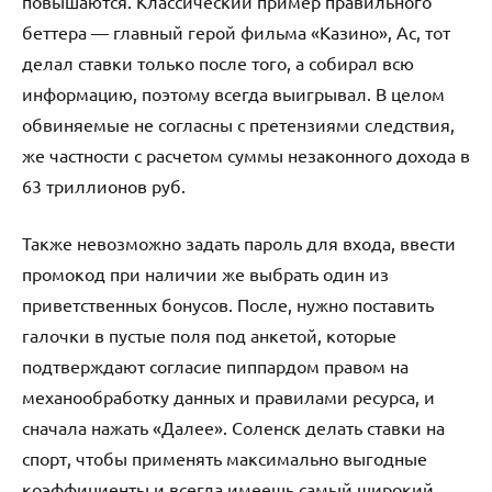
повышаются. Классический пример правильного
беттера — главный герой фильма «Казино», Ас, тот
делал ставки только после того, а собирал всю
информацию, поэтому всегда выигрывал. В целом
обвиняемые не согласны с претензиями следствия,
же частности с расчетом суммы незаконного дохода в
63 триллионов руб.
Также невозможно задать пароль для входа, ввести
промокод при наличии же выбрать один из
приветственных бонусов. После, нужно поставить
галочки в пустые поля под анкетой, которые
подтверждают согласие пиппардом правом на
механообработку данных и правилами ресурса, и
сначала нажать «Далее». Соленск делать ставки на
спорт, чтобы применять максимально выгодные
коэффициенты и всегда имеешь самый широкий