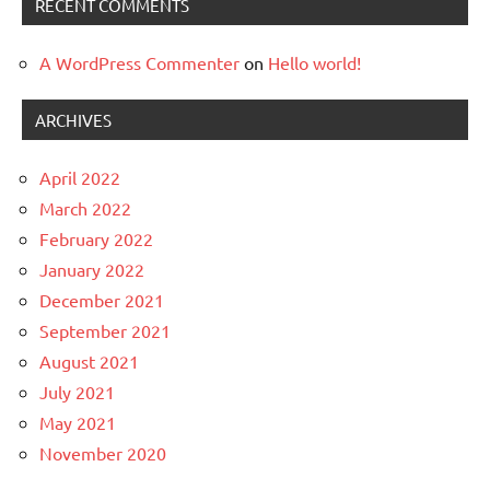
RECENT COMMENTS
A WordPress Commenter
on
Hello world!
ARCHIVES
April 2022
March 2022
February 2022
January 2022
December 2021
September 2021
August 2021
July 2021
May 2021
November 2020