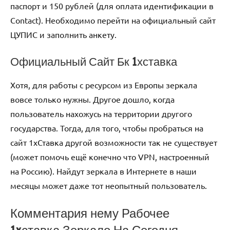
паспорт и 150 рублей (для оплата идентификации в
Contact). Необходимо перейти на официальный сайт
ЦУПИС и заполнить анкету.
Официальный Сайт Бк 1хставка
Хотя, для работы с ресурсом из Европы зеркала
вовсе только нужны. Другое дошло, когда
пользователь нахожусь на территории другого
государства. Тогда, для того, чтобы пробраться на
сайт 1хСтавка другой возможности так не существует
(может помочь ещё конечно что VPN, настроенный
на Россию). Найдут зеркала в Интернете в наши
месяцы может даже тот неопытный пользователь.
Комментария нему Рабочее